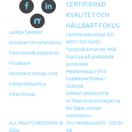
CERTIFIERAD
KVALITET OCH
HÅLLBART FOKUS
Lediga tjänster
Certifierade enligt ISO
9001 | ISO 14001
Anmälan till nyhetsbrev
Typgodkännande: RISE
Förkromade Kopparrör
logotyp på godkända
Fördelare
produkter
Medlemskap i
VVS
Sortiment Design Line
FABRIKANTERNA
|
Integritetspolicy
SVENSK
ARMATURINDUSTRI
Vitas Group
Vi följer branschreglerna
för
Säker Vatten
installation.
ALL RIGHTS RESERVED ©
Trio Perfekta
0479 - 255 03
2024
AB