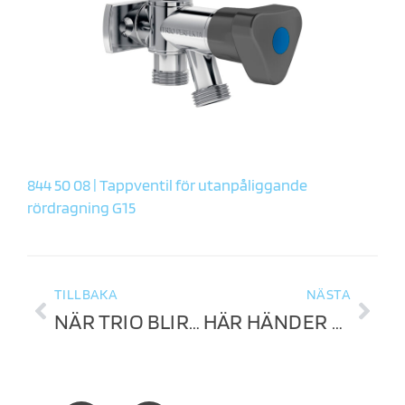
844 50 08 | Tappventil för utanpåliggande
rördragning G15
TILLBAKA
NÄSTA
NÄR TRIO BLIR EN DEL AV DEN HÅLLBARA DRÖMMEN
HÄR HÄNDER DET GREJOR!