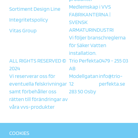
Medlemskap i
VVS
Sortiment Design Line
FABRIKANTERNA
|
Integritetspolicy
SVENSK
ARMATURINDUSTRI
Vitas Group
Vi följer branschreglerna
för
Säker Vatten
installation.
ALL RIGHTS RESERVED ©
Trio Perfekta
0479 - 255 03
2024
AB
Vi reserverar oss för
Modellgatan
info@trio-
eventuella felskrivningar
12
perfekta.se
samt förbehåller oss
283 50 Osby
rätten till förändringar av
våra vvs-produkter
COOKIES