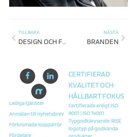
TILLBAKA
NÄSTA
DESIGN OCH FUNKTION I HARMONI MED MILJÖN
BRANDEN
CERTIFIERAD
KVALITET OCH
HÅLLBART FOKUS
Lediga tjänster
Certifierade enligt ISO
9001 | ISO 14001
Anmälan till nyhetsbrev
Typgodkännande: RISE
Förkromade Kopparrör
logotyp på godkända
Fördelare
produkter