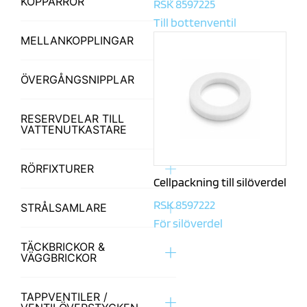
KOPPARRÖR
RSK 8597225
Till bottenventil
FÖRBOCKADE RÖR
MELLANKOPPLINGAR
FÖRKROMADE GLÖDGADE
FÖR 160 CC
RÖR
ÖVERGÅNGSNIPPLAR
FÖRKROMADE HALVHÅRDA
RÖR
RESERVDELAR TILL
VATTENUTKASTARE
FÖRKROMADE HÅRDA RÖR
RESERVDELAR / TILLBEHÖR
RÖRFIXTURER
Cellpackning till silöverdel
160 CC
RSK 8597222
STRÅLSAMLARE
För silöverdel
SPARSTRÅLSAMLARE
TÄCKBRICKOR &
VÄGGBRICKOR
STRÅLSAMLARE
1-RÖRS
TAPPVENTILER /