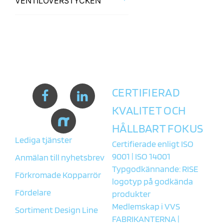
VENTILÖVERSTYCKEN
2-RÖRS
RESERVDELAR / TILLBEHÖR
3-RÖRS
TAPPVENTILER
4-RÖRS
VÄGGBRICKOR FÖR
60-40 CC
TAPPVENTILER
CERTIFIERAD
TILLBEHÖR
VENTILÖVERSTYCKEN
KVALITET OCH
HÅLLBART FOKUS
Lediga tjänster
Certifierade enligt ISO
9001 | ISO 14001
Anmälan till nyhetsbrev
Typgodkännande: RISE
Förkromade Kopparrör
logotyp på godkända
Fördelare
produkter
Medlemskap i
VVS
Sortiment Design Line
FABRIKANTERNA
|