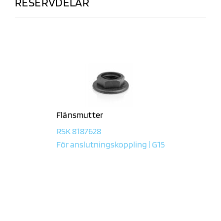
RESERVDELAR
Flänsmutter
RSK 8187628
För anslutningskoppling | G15
CERTIFIERAD
KVALITET OCH