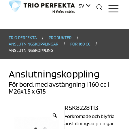
SV
DA
TRIO PERFEKTA
/
PRODUKTER
/
ANSLUTNINGSKOPPLINGAR
/
FÖR 160 CC
/
ANSLUTNINGSKOPPLING
Anslutningskoppling
För bord, med avstängning | 160 cc |
M26x1,5 x G15
RSK
8228113
Förkromade och blyfria
anslutningskopplingar