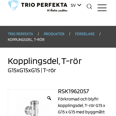
SV
DA
TRIO PERFEKTA
/
PRODUKTER
/
FÖRDELARE
/
KOPPLINGSDEL, T-RÖR
Kopplingsdel, T-rör
G15xG15xG15 | T-rör
RSK
1962057
Förkromad och blyfri
kopplingsdel, T-rör G15 x
G15 x G15 med byggmått