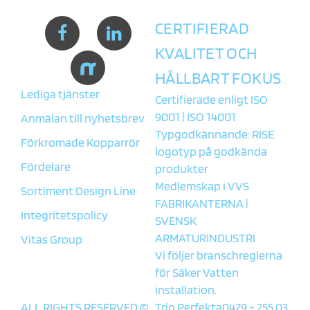
CERTIFIERAD
KVALITET OCH
HÅLLBART FOKUS
Lediga tjänster
Certifierade enligt ISO
9001 | ISO 14001
Anmälan till nyhetsbrev
Typgodkännande: RISE
Förkromade Kopparrör
logotyp på godkända
Fördelare
produkter
Medlemskap i
VVS
Sortiment Design Line
FABRIKANTERNA
|
Integritetspolicy
SVENSK
ARMATURINDUSTRI
Vitas Group
Vi följer branschreglerna
för
Säker Vatten
installation.
ALL RIGHTS RESERVED ©
Trio Perfekta
0479 - 255 03