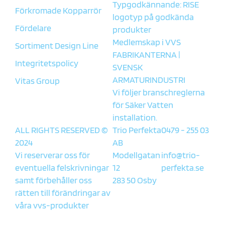
Typgodkännande: RISE
Förkromade Kopparrör
logotyp på godkända
Fördelare
produkter
Medlemskap i
VVS
Sortiment Design Line
FABRIKANTERNA
|
Integritetspolicy
SVENSK
ARMATURINDUSTRI
Vitas Group
Vi följer branschreglerna
för
Säker Vatten
installation.
ALL RIGHTS RESERVED ©
Trio Perfekta
0479 - 255 03
2024
AB
Vi reserverar oss för
Modellgatan
info@trio-
eventuella felskrivningar
12
perfekta.se
samt förbehåller oss
283 50 Osby
rätten till förändringar av
våra vvs-produkter